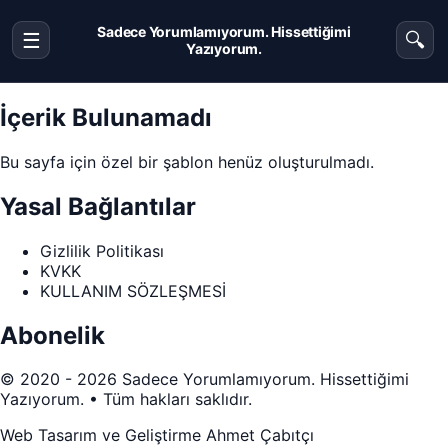
Sadece Yorumlamıyorum. Hissettiğimi
☰
🔍
Menüyü aç veya kapat
Ara
Yazıyorum.
İçerik Bulunamadı
Bu sayfa için özel bir şablon henüz oluşturulmadı.
Yasal Bağlantılar
Gizlilik Politikası
KVKK
KULLANIM SÖZLEŞMESİ
Abonelik
Sosyal Medya
© 2020 - 2026 Sadece Yorumlamıyorum. Hissettiğimi
Yazıyorum. • Tüm hakları saklıdır.
Web Tasarım ve Geliştirme
Ahmet Çabıtçı